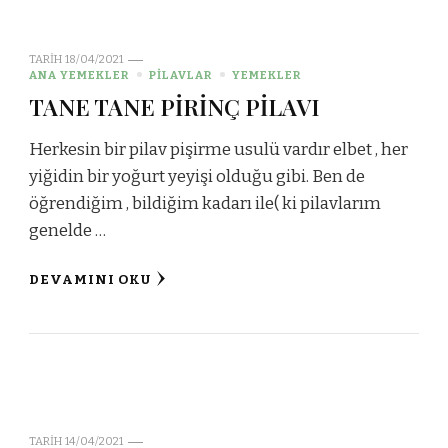
TARIH
18/04/2021
ANA YEMEKLER
PİLAVLAR
YEMEKLER
TANE TANE PİRİNÇ PİLAVI
Herkesin bir pilav pişirme usulü vardır elbet , her
yiğidin bir yoğurt yeyişi olduğu gibi. Ben de
öğrendiğim , bildiğim kadarı ile( ki pilavlarım
genelde …
DEVAMINI OKU
TARIH
14/04/2021