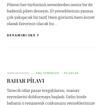
Pilavın her türlüsünü sevenlerden iseniz bir de
bademli pilavı deneyin. Et yemeklerinin yanına
çok yakışacak bir tarif. Hem görüntü hem lezzet
olarak favoriniz olacak bu …
DEVAMINI OKU
TARIH
18/04/2022
ANA YEMEKLER
PİLAVLAR
BAHAR PİLAVI
Tazecik otlar pazar tezgahlarını, manav
reyonlarini doldurmaya başladı. Gelin bizde
baharın o rengarenk coşkusunu yemeklerimize