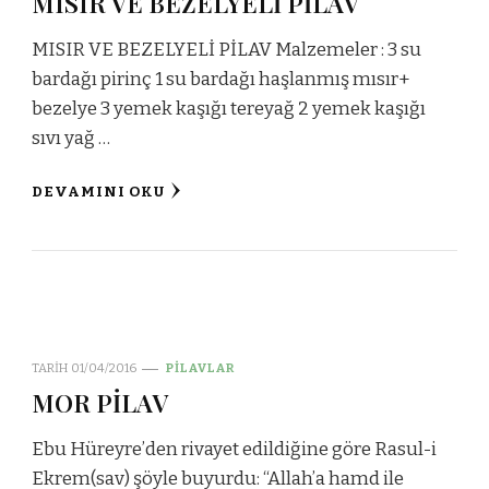
MISIR VE BEZELYELİ PİLAV
MISIR VE BEZELYELİ PİLAV Malzemeler : 3 su
bardağı pirinç 1 su bardağı haşlanmış mısır+
bezelye 3 yemek kaşığı tereyağ 2 yemek kaşığı
sıvı yağ …
DEVAMINI OKU
TARIH
01/04/2016
PİLAVLAR
MOR PİLAV
Ebu Hüreyre’den rivayet edildiğine göre Rasul-i
Ekrem(sav) şöyle buyurdu: “Allah’a hamd ile