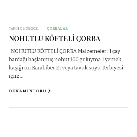
TARIH
06/05/2021
ÇORBALAR
NOHUTLU KÖFTELİ ÇORBA
NOHUTLU KÖFTELİ ÇORBA Malzemeler : 1 çay
bardağı haşlanmış nohut 100 gr kıyma 1 yemek
kaşığı un Karabiber Et veya tavuk suyu Terbiyesi
için: …
DEVAMINI OKU