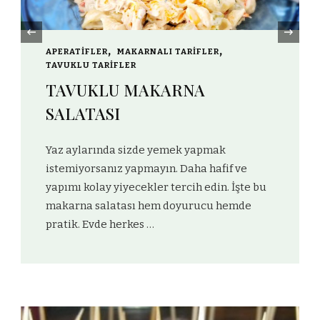
‹
İÇECEKLER
ŞEFTALİLİ SOĞUK ÇAY
Yaz aylarında söyle serin , ferah lezzetler
arıyoruz. Hem harareti kessin hemde
lezzetli bir içecek olsun isteyenler soğuk
çaya elini atıyor. Eee ne demişler çay …