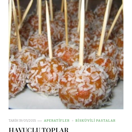
TARIH
19/05/2015
APERATİFLER
BİSKÜVİLİ PASTALAR
HAVUÇLU TOPLAR