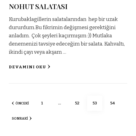
NOHUT SALATASI
Kurubaklagillerin salatalarından hep bir uzak
dururdum.Bu fikrimin değişmesi gerektiğini
anladım. Çok şeyleri kaçırmışım :)) Mutlaka
denemenizi tavsiye edeceğim bir salata. Kahvaltı,
ikindi çayı veya akşam …
DEVAMINI OKU
Yazı
SAYFA
SAYFA
SAYFA
SAYFA
1
…
52
53
54
ÖNCEKI
sayfalaması
SONRAKI