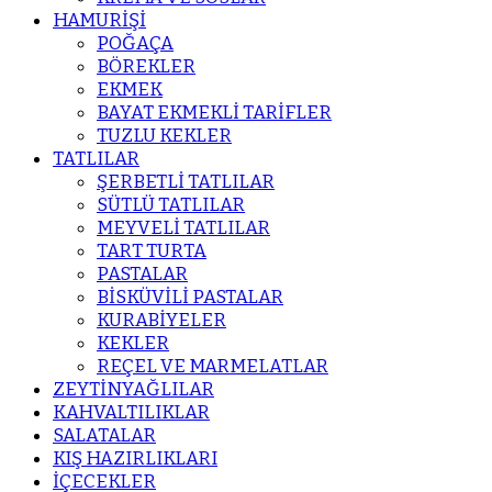
HAMURİŞİ
POĞAÇA
BÖREKLER
EKMEK
BAYAT EKMEKLİ TARİFLER
TUZLU KEKLER
TATLILAR
ŞERBETLİ TATLILAR
SÜTLÜ TATLILAR
MEYVELİ TATLILAR
TART TURTA
PASTALAR
BİSKÜVİLİ PASTALAR
KURABİYELER
KEKLER
REÇEL VE MARMELATLAR
ZEYTİNYAĞLILAR
KAHVALTILIKLAR
SALATALAR
KIŞ HAZIRLIKLARI
İÇECEKLER