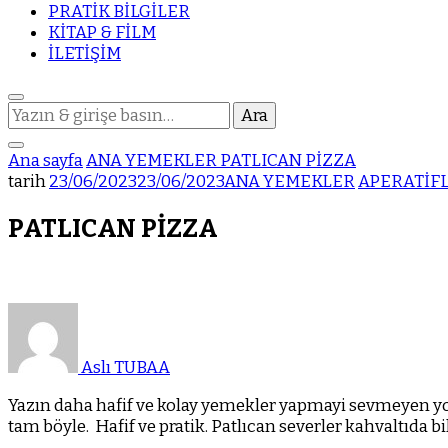
PRATİK BİLGİLER
KİTAP & FİLM
İLETİŞİM
Bir
şey
mi
Ana sayfa
ANA YEMEKLER
PATLICAN PİZZA
arıyorsunuz?
tarih
23/06/2023
23/06/2023
ANA YEMEKLER
APERATİF
PATLICAN PİZZA
Aslı TUBAA
Yazın daha hafif ve kolay yemekler yapmayi sevmeyen yokt
tam böyle. Hafif ve pratik. Patlıcan severler kahvaltıda bi