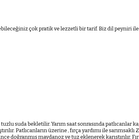
eceğiniz çok pratik ve lezzetli bir tarif. Biz dil peyniri il
t tuzlu suda bekletilir. Yarım saat sonrasında patlıcanlar k
rılır. Patlıcanların üzerine , fırça yardımı ile sarımsaklı Z
 ince doğranmış maydanoz ve tuz eklenerek karıştırılır. F