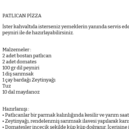
PATLICAN PİZZA
İster kahvaltıda isterseniz yemeklerin yanında servis edebil
peyniri ile de hazırlayabilirsiniz.
Malzemeler :
2 adet bostan patlıcan
2 adet domates
100 gr dil peyniri
1 diş sarımsak
1 çay bardağı Zeytinyağı
Tuz
10 dal maydanoz
Hazırlanışı :
• Patlıcanlar bir parmak kalınlığında kesilir ve yarım saa
• Zeytinyağı, rendelenmiş sarımsak ilavesi yapılarak karıştı
• Domatesler incecik şekilde küp küp doğranır. İçerisine