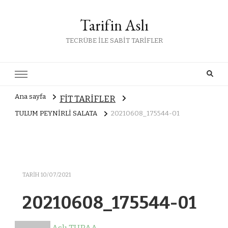
Tarifin Aslı
TECRÜBE İLE SABİT TARİFLER
Ana sayfa
FİT TARİFLER
TULUM PEYNİRLİ SALATA
20210608_175544-01
TARIH
10/07/2021
20210608_175544-01