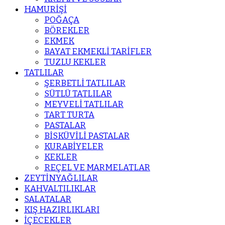
HAMURİŞİ
POĞAÇA
BÖREKLER
EKMEK
BAYAT EKMEKLİ TARİFLER
TUZLU KEKLER
TATLILAR
ŞERBETLİ TATLILAR
SÜTLÜ TATLILAR
MEYVELİ TATLILAR
TART TURTA
PASTALAR
BİSKÜVİLİ PASTALAR
KURABİYELER
KEKLER
REÇEL VE MARMELATLAR
ZEYTİNYAĞLILAR
KAHVALTILIKLAR
SALATALAR
KIŞ HAZIRLIKLARI
İÇECEKLER