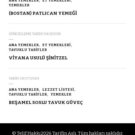
ANA YEMEKLER
ET YEMEKLERİ
YEMEKLER
(BOSTAN) PATLICAN YEMEĞİ
GÜNCELLEME TARIHI
04/11/2019
ANA YEMEKLER
ET YEMEKLERİ
TAVUKLU TARİFLER
VİYANA USULÜ ŞİNİTZEL
TARIH
08/07/2024
ANA YEMEKLER
LEZZET LİSTESİ
TAVUKLU TARİFLER
YEMEKLER
BEŞAMEL SOSLU TAVUK GÜVEÇ
© Telif Hakkı2026
Tarifin Aslı
. Tüm hakları saklıdır.