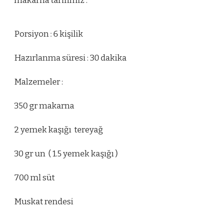
makarna tarifimiz .
Porsiyon : 6 kişilik
Hazırlanma süresi : 30 dakika
Malzemeler :
350 gr makarna
2 yemek kaşığı tereyağ
30 gr un ( 1.5 yemek kaşığı )
700 ml süt
Muskat rendesi