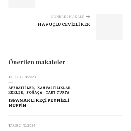
SONRAKI MAKALE
HAVUÇLU CEVİZLİ KEK
Önerilen makaleler
TARIH
31/01/2023
APERATİFLER
KAHVALTILIKLAR
KEKLER
POĞAÇA
TART TURTA
ISPANAKLI KEÇİ PEYNİRLİ
MUFFİN
TARIH
24/11/2024