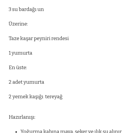
3 su bardağı un
Üzerine:
Taze kaşar peyniri rendesi
1 yumurta
En üste:
2 adet yumurta
2 yemek kaşığı tereyağ
Hazırlanışı:
Yoğurma kabına maya, şeker ve ılık su alınır