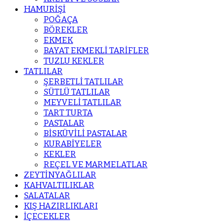
HAMURİŞİ
POĞAÇA
BÖREKLER
EKMEK
BAYAT EKMEKLİ TARİFLER
TUZLU KEKLER
TATLILAR
ŞERBETLİ TATLILAR
SÜTLÜ TATLILAR
MEYVELİ TATLILAR
TART TURTA
PASTALAR
BİSKÜVİLİ PASTALAR
KURABİYELER
KEKLER
REÇEL VE MARMELATLAR
ZEYTİNYAĞLILAR
KAHVALTILIKLAR
SALATALAR
KIŞ HAZIRLIKLARI
İÇECEKLER