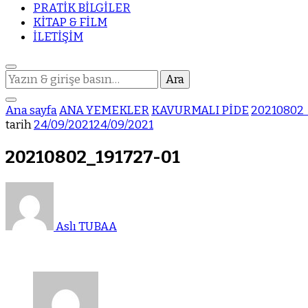
PRATİK BİLGİLER
KİTAP & FİLM
İLETİŞİM
Bir
şey
mi
Ana sayfa
ANA YEMEKLER
KAVURMALI PİDE
20210802_
arıyorsunuz?
tarih
24/09/2021
24/09/2021
20210802_191727-01
Aslı TUBAA