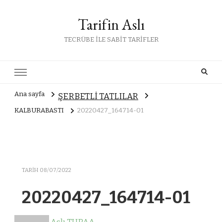
Tarifin Aslı
TECRÜBE İLE SABİT TARİFLER
Ana sayfa
ŞERBETLİ TATLILAR
KALBURABASTI
20220427_164714-01
TARIH
08/07/2022
20220427_164714-01