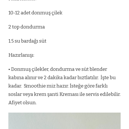
10-12 adet donmuş çilek
2 top dondurma
1.5 su bardağı süt
Hazırlanışı:
• Donmuş çilekler, dondurma ve süt blender
kabına alınır ve 2 dakika kadar bıztlatılır. İşte bu
kadar. Smoothie miz hazır. İsteğe göre farklı
soslar veya krem şanti Kreması ile servis edilebilir.
Afiyet olsun.