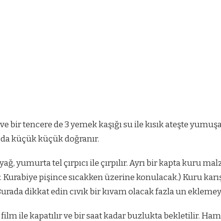
e bir tencere de 3 yemek kaşığı su ile kısık ateşte yumuşay
ta da küçük küçük doğranır.
yağ, yumurta tel çırpıcı ile çırpılır. Ayrı bir kapta kuru mal
lır. Kurabiye pişince sıcakken üzerine konulacak.) Kuru kar
 Burada dikkat edin cıvık bir kıvam olacak fazla un eklemey
film ile kapatılır ve bir saat kadar buzlukta bekletilir. H