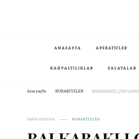
ANASAYFA
APERATİFLER
KAHVALTILIKLAR
SALATALAR
Ana sayfa
KURABİYELER
BALKABAKLI ÇİKOLATAL
TARIH
16/11/2024
KURABİYELER
BALKABAKLI 