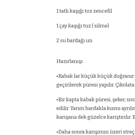
1 tatlı kaşığı toz zencefil
1 çay kaşığı tuz ( silme)
2 su bardağı un
Hazırlanışı:
•Kabak lar küçük küçük doğranır v
geçirilerek püresi yapılır. Çikola
•Bir kapta kabak püresi, şeker, sıvı
edilir. Yarım bardakla kısmı ayrı
karışana dek güzelce karıştırılır.
•Daha sonra karışımın üzeri streç 