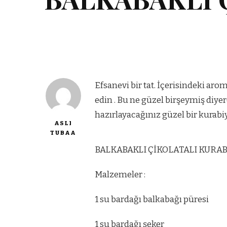
Efsanevi bir tat. İçerisindeki aro
edin . Bu ne güzel birşeymiş diye
hazırlayacağınız güzel bir kurabiye
ASLI
TUBAA
BALKABAKLI ÇİKOLATALI KURAB
Malzemeler :
1 su bardağı balkabağı püresi
1 su bardağı şeker