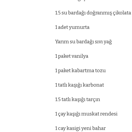
1.5 su bardağı doğranmış çikolata 
1 adet yumurta
Yarım su bardağı sıvı yağ
1 paket vanilya
1 paket kabartma tozu
1 tatlı kaşığı karbonat
1.5 tatlı kaşığı tarçın
1 çay kaşığı muskat rendesi
1 cay kasigi yeni bahar