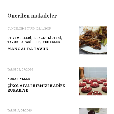
Önerilen makaleler
GÜNCELLEME TARIHI
28/11/2015
ET YEMEKLERİ
LEZZET LİSTESİ
TAVUKLU TARİFLER
YEMEKLER
MANGAL DA TAVUK
TARIH
08/07/2026
KURABİYELER
ÇİKOLATALI KIRMIZI KADİFE
KURABİYE
TARIH
14/04/2016