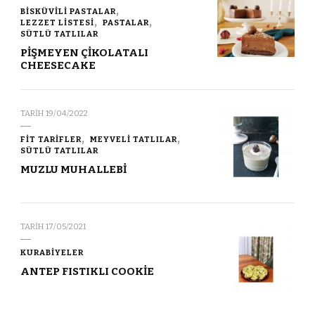
BİSKÜVİLİ PASTALAR
LEZZET LİSTESİ
PASTALAR
SÜTLÜ TATLILAR
PİŞMEYEN ÇİKOLATALI
CHEESECAKE
TARIH
19/04/2022
FİT TARİFLER
MEYVELİ TATLILAR
SÜTLÜ TATLILAR
MUZLU MUHALLEBİ
TARIH
17/05/2021
KURABİYELER
ANTEP FISTIKLI COOKİE