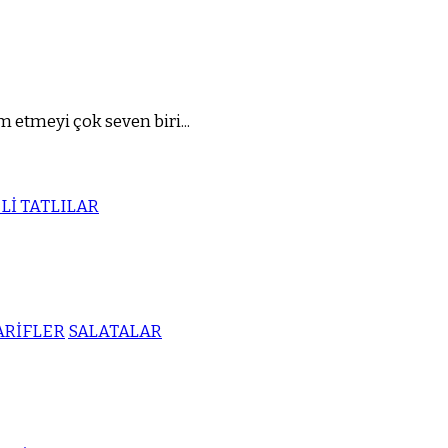
 etmeyi çok seven biri...
Lİ TATLILAR
ARİFLER
SALATALAR