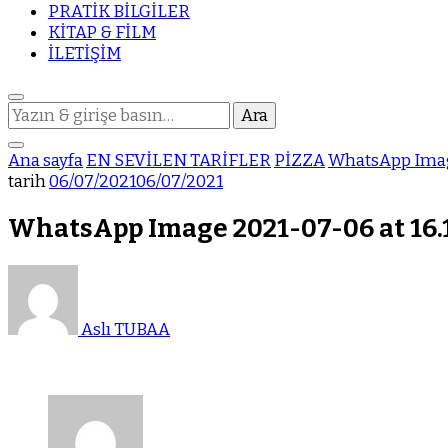
PRATİK BİLGİLER
KİTAP & FİLM
İLETİŞİM
Bir
şey
mi
Ana sayfa
EN SEVİLEN TARİFLER
PİZZA
WhatsApp Image
arıyorsunuz?
tarih
06/07/2021
06/07/2021
WhatsApp Image 2021-07-06 at 16.1
Aslı TUBAA