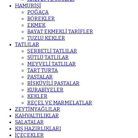
HAMURİŞİ
POĞAÇA
BÖREKLER
EKMEK
BAYAT EKMEKLİ TARİFLER
TUZLU KEKLER
TATLILAR
ŞERBETLİ TATLILAR
SÜTLÜ TATLILAR
MEYVELİ TATLILAR
TART TURTA
PASTALAR
BİSKÜVİLİ PASTALAR
KURABİYELER
KEKLER
REÇEL VE MARMELATLAR
ZEYTİNYAĞLILAR
KAHVALTILIKLAR
SALATALAR
KIŞ HAZIRLIKLARI
İÇECEKLER