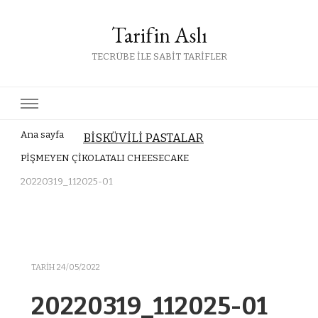
Tarifin Aslı
TECRÜBE İLE SABİT TARİFLER
Ana sayfa
BİSKÜVİLİ PASTALAR
PİŞMEYEN ÇİKOLATALI CHEESECAKE
20220319_112025-01
TARIH
24/05/2022
20220319_112025-01