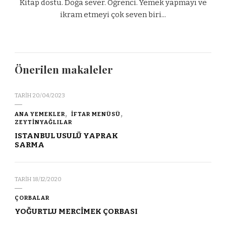
Kitap dostu. Doğa sever. Öğrenci. Yemek yapmayı ve
ikram etmeyi çok seven biri...
Önerilen makaleler
TARIH
20/04/2023
ANA YEMEKLER
İFTAR MENÜSÜ
ZEYTİNYAĞLILAR
ISTANBUL USULÜ YAPRAK
SARMA
TARIH
18/12/2020
ÇORBALAR
YOĞURTLU MERCİMEK ÇORBASI