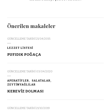
Önerilen makaleler
GÜNCELLEME TARIHI
21/04/2015
LEZZET LİSTESİ
PUFIDIK POĞAÇA
GÜNCELLEME TARIHI
03/04/2020
APERATİFLER
SALATALAR
ZEYTİNYAĞLILAR
KEREVİZ DOLMASI
GÜNCELLEME TARIHI
21/10/2019