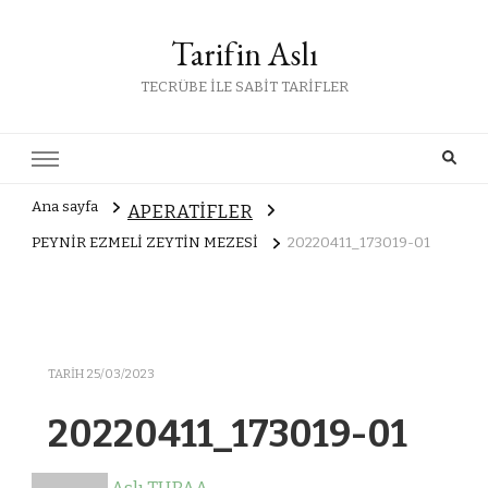
Tarifin Aslı
TECRÜBE İLE SABİT TARİFLER
Ana sayfa
APERATİFLER
PEYNİR EZMELİ ZEYTİN MEZESİ
20220411_173019-01
TARIH
25/03/2023
20220411_173019-01