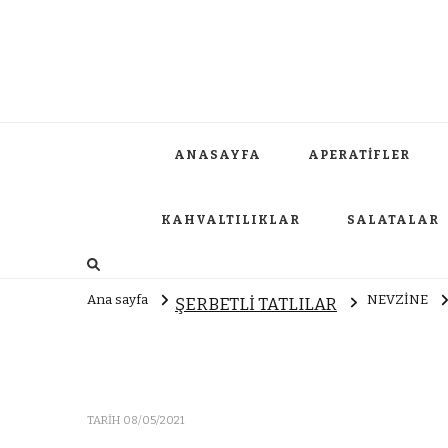
ANASAYFA
APERATİFLER
KAHVALTILIKLAR
SALATALAR
Ana sayfa
NEVZİNE
ŞERBETLİ TATLILAR
TARIH
08/05/2021