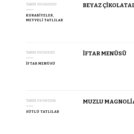
BEYAZ ÇİKOLATA
TARIH
30/06/2020
KURABİYELER
MEYVELİ TATLILAR
İFTAR MENÜSÜ
TARIH
05/05/2021
İFTAR MENÜSÜ
MUZLU MAGNOLİ
TARIH
03/04/2016
SÜTLÜ TATLILAR