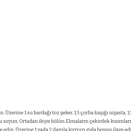
 Üzerine 1 su bardağı toz şeker, 1,5 çorba kaşığı nişasta, 
nı soyun. Ortadan ikiye bölün.Elmaların çekirdek kısımların
lave edin. Üzerine 1 yada 2 damla kırmızı gıda boyası ilave 