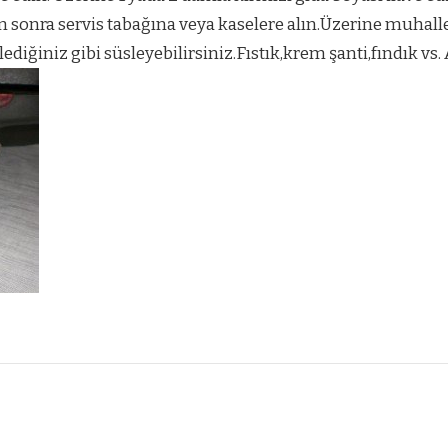
tan sonra servis tabağına veya kaselere alın.Üzerine muhal
ediğiniz gibi süsleyebilirsiniz.Fıstık,krem şanti,fındık vs. 