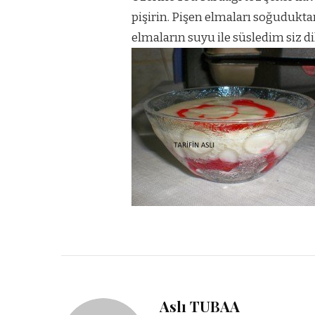
pişirin. Pişen elmaları soğuduk
elmaların suyu ile süsledim siz dil
Aslı TUBAA