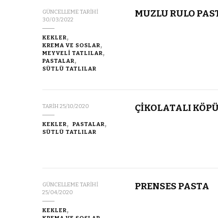
MUZLU RULO PAS
GÜNCELLEME TARIHI
30/03/2022
KEKLER
KREMA VE SOSLAR
MEYVELİ TATLILAR
PASTALAR
SÜTLÜ TATLILAR
ÇİKOLATALI KÖP
TARIH
25/10/2020
KEKLER
PASTALAR
SÜTLÜ TATLILAR
PRENSES PASTA
GÜNCELLEME TARIHI
25/04/2020
KEKLER