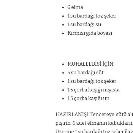
6 elma
1 su bardağı toz şeker
1 su bardağı su
Kırmızı gıda boyası
MUHALLEBİSİ İÇİN:
5 su bardağı süt
1 su bardağı toz şeker
1,5 çorba kaşığı nişasta
1.5 çorba kaşığı un
HAZIRLANIŞI:
Tencereye sütü alın.
pişirin. 6 adet elmanın kabukları
Üzerine 1 su bardağı toz şeker i