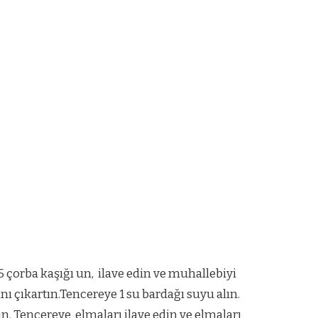
1,5 çorba kaşığı un, ilave edin ve muhallebiyi
ı çıkartın.Tencereye 1 su bardağı suyu alın.
edin. Tencereye elmaları ilave edin ve elmaları