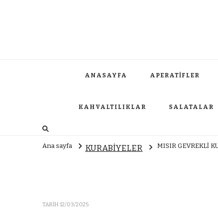
ANASAYFA
APERATİFLER
KAHVALTILIKLAR
SALATALAR
Ana sayfa
MISIR GEVREKLİ K
KURABİYELER
TARIH
12/03/2025