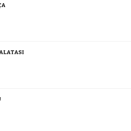
ÇA
ALATASI
U