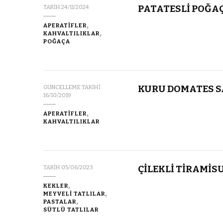
PATATESLİ POĞA
TARIH
24/11/2024
APERATİFLER
KAHVALTILIKLAR
POĞAÇA
KURU DOMATES S
GÜNCELLEME TARIHI
16/10/2019
APERATİFLER
KAHVALTILIKLAR
ÇİLEKLİ TİRAMİS
TARIH
05/06/2023
KEKLER
MEYVELİ TATLILAR
PASTALAR
SÜTLÜ TATLILAR