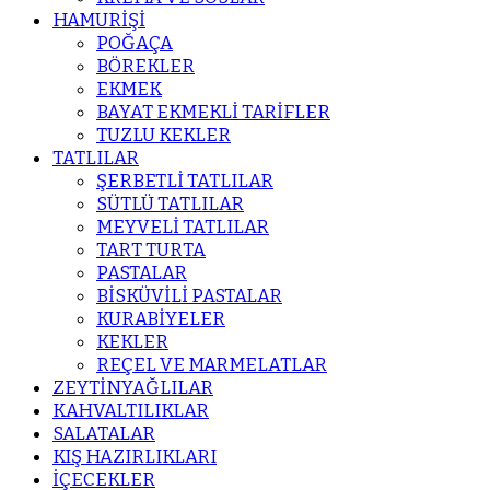
HAMURİŞİ
POĞAÇA
BÖREKLER
EKMEK
BAYAT EKMEKLİ TARİFLER
TUZLU KEKLER
TATLILAR
ŞERBETLİ TATLILAR
SÜTLÜ TATLILAR
MEYVELİ TATLILAR
TART TURTA
PASTALAR
BİSKÜVİLİ PASTALAR
KURABİYELER
KEKLER
REÇEL VE MARMELATLAR
ZEYTİNYAĞLILAR
KAHVALTILIKLAR
SALATALAR
KIŞ HAZIRLIKLARI
İÇECEKLER