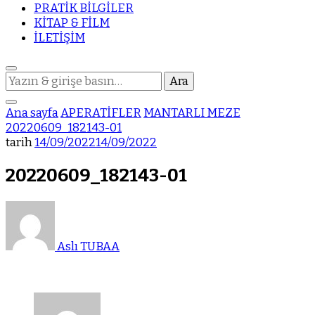
PRATİK BİLGİLER
KİTAP & FİLM
İLETİŞİM
Bir
şey
mi
Ana sayfa
APERATİFLER
MANTARLI MEZE
arıyorsunuz?
20220609_182143-01
tarih
14/09/2022
14/09/2022
20220609_182143-01
Aslı TUBAA