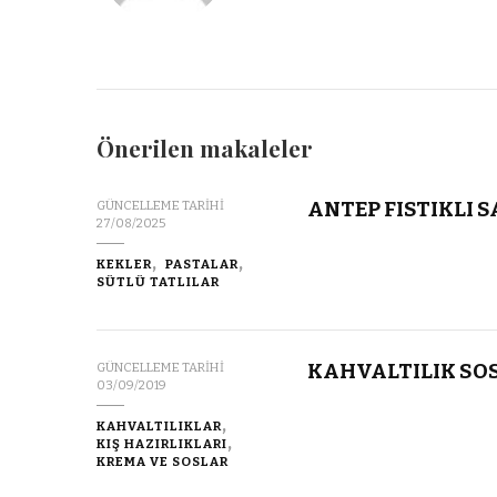
Önerilen makaleler
ANTEP FISTIKLI 
GÜNCELLEME TARIHI
27/08/2025
KEKLER
PASTALAR
SÜTLÜ TATLILAR
KAHVALTILIK SO
GÜNCELLEME TARIHI
03/09/2019
KAHVALTILIKLAR
KIŞ HAZIRLIKLARI
KREMA VE SOSLAR