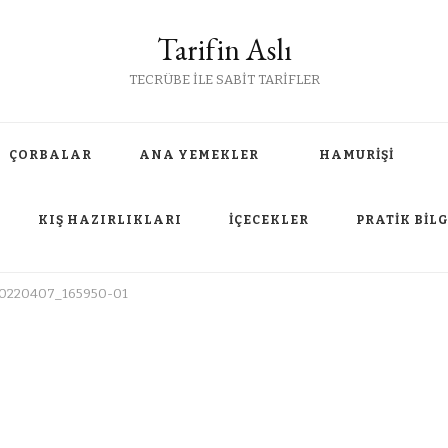
Tarifin Aslı
TECRÜBE İLE SABİT TARİFLER
ÇORBALAR
ANA YEMEKLER
HAMURİŞİ
KIŞ HAZIRLIKLARI
İÇECEKLER
PRATİK BİLG
0220407_165950-01