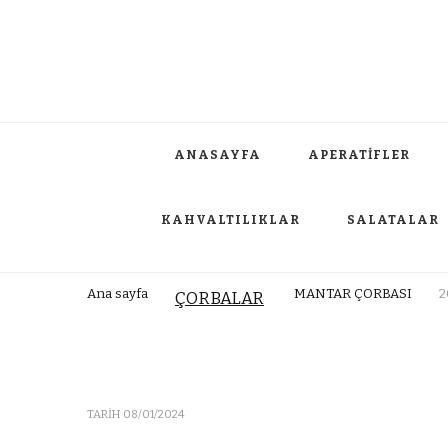
ANASAYFA
APERATİFLER
KAHVALTILIKLAR
SALATALAR
Ana sayfa
MANTAR ÇORBASI
2
ÇORBALAR
TARIH
08/01/2024