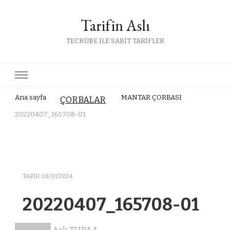
Tarifin Aslı
TECRÜBE İLE SABİT TARİFLER
Ana sayfa
MANTAR ÇORBASI
ÇORBALAR
20220407_165708-01
TARIH
08/01/2024
20220407_165708-01