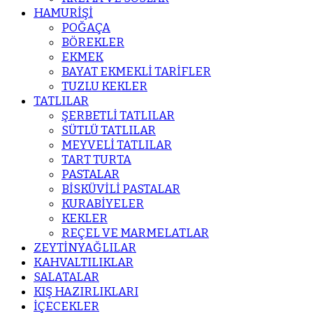
HAMURİŞİ
POĞAÇA
BÖREKLER
EKMEK
BAYAT EKMEKLİ TARİFLER
TUZLU KEKLER
TATLILAR
ŞERBETLİ TATLILAR
SÜTLÜ TATLILAR
MEYVELİ TATLILAR
TART TURTA
PASTALAR
BİSKÜVİLİ PASTALAR
KURABİYELER
KEKLER
REÇEL VE MARMELATLAR
ZEYTİNYAĞLILAR
KAHVALTILIKLAR
SALATALAR
KIŞ HAZIRLIKLARI
İÇECEKLER