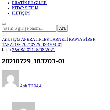
PRATİK BİLGİLER
KİTAP & FİLM
İLETİŞİM
Bir
şey
mi
Ana sayfa
APERATİFLER
LABNELİ KAPYA BİBER
arıyorsunuz?
TARATOR
20210729_183703-01
tarih
26/08/2021
26/08/2021
20210729_183703-01
Aslı TUBAA