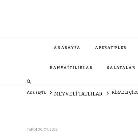
ANASAYFA
APERATİFLER
KAHVALTILIKLAR
SALATALAR
Ana sayfa
KİRAZLI ÇİK
MEYVELİ TATLILAR
TARIH
30/07/2022