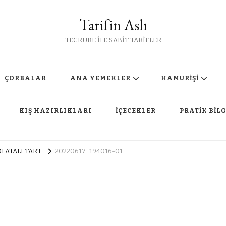
Tarifin Aslı
TECRÜBE İLE SABİT TARİFLER
ÇORBALAR
ANA YEMEKLER
HAMURİŞİ
KIŞ HAZIRLIKLARI
İÇECEKLER
PRATİK BİLG
OLATALI TART
20220617_194016-01