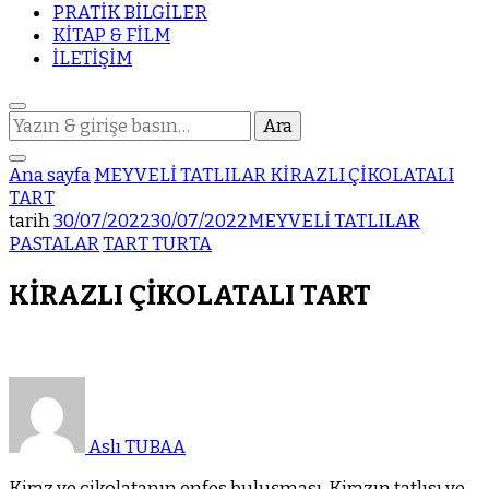
PRATİK BİLGİLER
KİTAP & FİLM
İLETİŞİM
Bir
şey
mi
Ana sayfa
MEYVELİ TATLILAR
KİRAZLI ÇİKOLATALI
arıyorsunuz?
TART
tarih
30/07/2022
30/07/2022
MEYVELİ TATLILAR
PASTALAR
TART TURTA
KİRAZLI ÇİKOLATALI TART
Aslı TUBAA
Kiraz ve çikolatanın enfes buluşması. Kirazın tatlısı ve