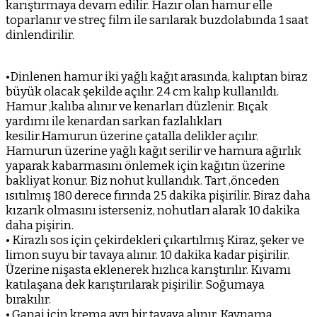
karıştırmaya devam edilir. Hazır olan hamur elle
toparlanır ve streç film ile sarılarak buzdolabında 1 saat
dinlendirilir.
•Dinlenen hamur iki yağlı kağıt arasında, kalıptan biraz
büyük olacak şekilde açılır. 24 cm kalıp kullanıldı.
Hamur ,kalıba alınır ve kenarları düzlenir. Bıçak
yardımı ile kenardan sarkan fazlalıkları
kesilir.Hamurun üzerine çatalla delikler açılır.
Hamurun üzerine yağlı kağıt serilir ve hamura ağırlık
yaparak kabarmasını önlemek için kağıtın üzerine
bakliyat konur. Biz nohut kullandık. Tart ,önceden
ısıtılmış 180 derece fırında 25 dakika pişirilir. Biraz daha
kızarık olmasını isterseniz, nohutları alarak 10 dakika
daha pişirin.
• Kirazlı sos için çekirdekleri çıkartılmış Kiraz, şeker ve
limon suyu bir tavaya alınır. 10 dakika kadar pişirilir.
Üzerine nişasta eklenerek hızlıca karıştırılır. Kıvamı
katılaşana dek karıştırılarak pişirilir. Soğumaya
bırakılır.
• Ganaj için krema ayrı bir tavaya alınır. Kaynama