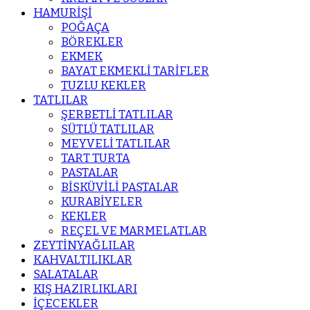
HAMURİŞİ
POĞAÇA
BÖREKLER
EKMEK
BAYAT EKMEKLİ TARİFLER
TUZLU KEKLER
TATLILAR
ŞERBETLİ TATLILAR
SÜTLÜ TATLILAR
MEYVELİ TATLILAR
TART TURTA
PASTALAR
BİSKÜVİLİ PASTALAR
KURABİYELER
KEKLER
REÇEL VE MARMELATLAR
ZEYTİNYAĞLILAR
KAHVALTILIKLAR
SALATALAR
KIŞ HAZIRLIKLARI
İÇECEKLER