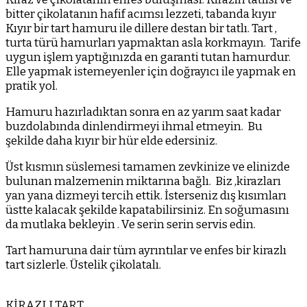
bitter çikolatanın hafif acımsı lezzeti, tabanda kıyır
Kıyır bir tart hamuru ile dillere destan bir tatlı. Tart ,
turta türü hamurları yapmaktan asla korkmayın. Tarife
uygun işlem yaptığınızda en garanti tutan hamurdur.
Elle yapmak istemeyenler için doğrayıcı ile yapmak en
pratik yol.
Hamuru hazırladıktan sonra en az yarım saat kadar
buzdolabında dinlendirmeyi ihmal etmeyin. Bu
şekilde daha kıyır bir hür elde edersiniz.
Üst kısmın süslemesi tamamen zevkinize ve elinizde
bulunan malzemenin miktarına bağlı. Biz ,kirazları
yan yana dizmeyi tercih ettik. İsterseniz dış kısımları
üstte kalacak şekilde kapatabilirsiniz. En soğumasını
da mutlaka bekleyin . Ve serin serin servis edin.
Tart hamuruna dair tüm ayrıntılar ve enfes bir kirazlı
tart sizlerle. Üstelik çikolatalı.
KİRAZLI TART