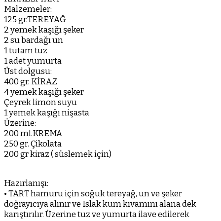
Malzemeler:
125 gr.TEREYAĞ
2 yemek kaşığı şeker
2 su bardağı un
1 tutam tuz
1 adet yumurta
Üst dolgusu:
400 gr. KİRAZ
4 yemek kaşığı şeker
Çeyrek limon suyu
1 yemek kaşığı nişasta
Üzerine:
200 ml.KREMA
250 gr. Çikolata
200 gr kiraz ( süslemek için)
Hazırlanışı:
• TART hamuru için soğuk tereyağ, un ve şeker
doğrayıcıya alınır ve Islak kum kıvamını alana dek
karıştırılır. Üzerine tuz ve yumurta ilave edilerek