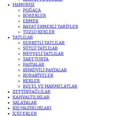
HAMURİŞİ
POĞAÇA
BÖREKLER
EKMEK
BAYAT EKMEKLİ TARİFLER
TUZLU KEKLER
TATLILAR
ŞERBETLİ TATLILAR
SÜTLÜ TATLILAR
MEYVELİ TATLILAR
TART TURTA
PASTALAR
BİSKÜVİLİ PASTALAR
KURABİYELER
KEKLER
REÇEL VE MARMELATLAR
ZEYTİNYAĞLILAR
KAHVALTILIKLAR
SALATALAR
KIŞ HAZIRLIKLARI
İÇECEKLER