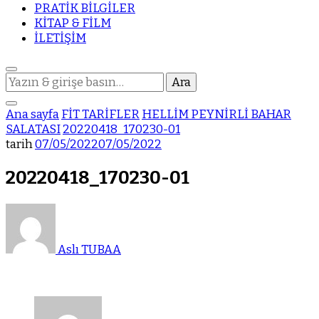
PRATİK BİLGİLER
KİTAP & FİLM
İLETİŞİM
Bir
şey
mi
Ana sayfa
FİT TARİFLER
HELLİM PEYNİRLİ BAHAR
arıyorsunuz?
SALATASI
20220418_170230-01
tarih
07/05/2022
07/05/2022
20220418_170230-01
Aslı TUBAA