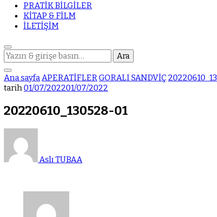
PRATİK BİLGİLER
KİTAP & FİLM
İLETİŞİM
Bir
şey
mi
Ana sayfa
APERATİFLER
GORALI SANDVİÇ
20220610_13
arıyorsunuz?
tarih
01/07/2022
01/07/2022
20220610_130528-01
Aslı TUBAA