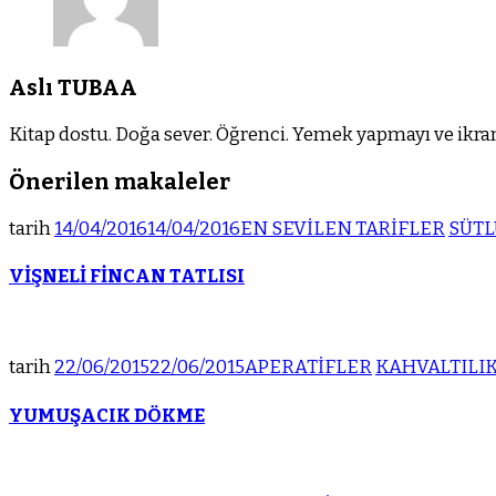
Aslı TUBAA
Kitap dostu. Doğa sever. Öğrenci. Yemek yapmayı ve ikram
Önerilen makaleler
tarih
14/04/2016
14/04/2016
EN SEVİLEN TARİFLER
SÜTL
VİŞNELİ FİNCAN TATLISI
tarih
22/06/2015
22/06/2015
APERATİFLER
KAHVALTILI
YUMUŞACIK DÖKME