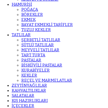
HAMURİŞİ
POĞAÇA
BÖREKLER
EKMEK
BAYAT EKMEKLİ TARİFLER
TUZLU KEKLER
TATLILAR
ŞERBETLİ TATLILAR
SÜTLÜ TATLILAR
MEYVELİ TATLILAR
TART TURTA
PASTALAR
BİSKÜVİLİ PASTALAR
KURABİYELER
KEKLER
REÇEL VE MARMELATLAR
ZEYTİNYAĞLILAR
KAHVALTILIKLAR
SALATALAR
KIŞ HAZIRLIKLARI
İÇECEKLER