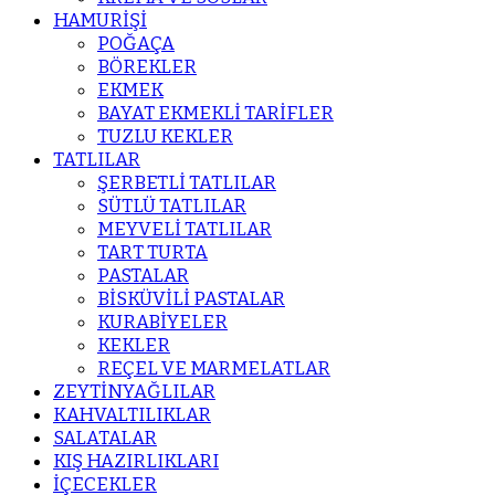
HAMURİŞİ
POĞAÇA
BÖREKLER
EKMEK
BAYAT EKMEKLİ TARİFLER
TUZLU KEKLER
TATLILAR
ŞERBETLİ TATLILAR
SÜTLÜ TATLILAR
MEYVELİ TATLILAR
TART TURTA
PASTALAR
BİSKÜVİLİ PASTALAR
KURABİYELER
KEKLER
REÇEL VE MARMELATLAR
ZEYTİNYAĞLILAR
KAHVALTILIKLAR
SALATALAR
KIŞ HAZIRLIKLARI
İÇECEKLER