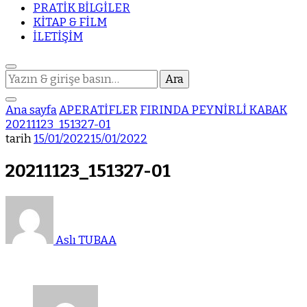
PRATİK BİLGİLER
KİTAP & FİLM
İLETİŞİM
Bir
şey
mi
Ana sayfa
APERATİFLER
FIRINDA PEYNİRLİ KABAK
arıyorsunuz?
20211123_151327-01
tarih
15/01/2022
15/01/2022
20211123_151327-01
Aslı TUBAA