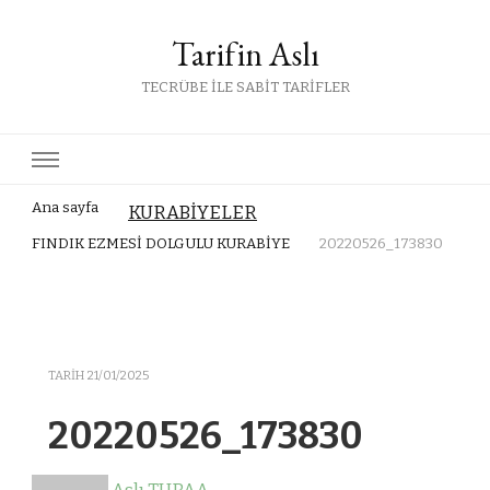
Tarifin Aslı
TECRÜBE İLE SABİT TARİFLER
Ana sayfa
KURABİYELER
FINDIK EZMESİ DOLGULU KURABİYE
20220526_173830
TARIH
21/01/2025
20220526_173830