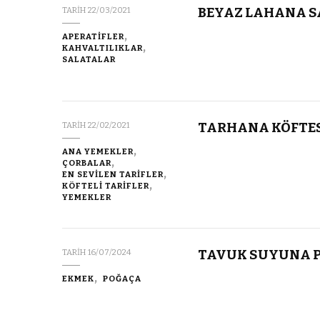
BEYAZ LAHANA S
TARIH
22/03/2021
APERATİFLER
KAHVALTILIKLAR
SALATALAR
TARHANA KÖFTES
TARIH
22/02/2021
ANA YEMEKLER
ÇORBALAR
EN SEVİLEN TARİFLER
KÖFTELİ TARİFLER
YEMEKLER
TAVUK SUYUNA 
TARIH
16/07/2024
EKMEK
POĞAÇA