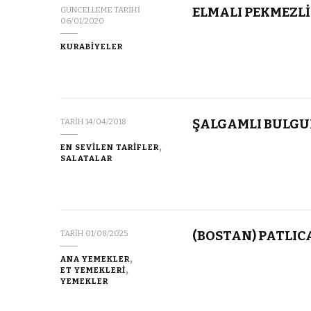
ELMALI PEKMEZLİ
GÜNCELLEME TARIHI
06/01/2020
KURABİYELER
ŞALGAMLI BULGU
TARIH
14/04/2018
EN SEVİLEN TARİFLER
SALATALAR
(BOSTAN) PATLIC
TARIH
01/08/2025
ANA YEMEKLER
ET YEMEKLERİ
YEMEKLER