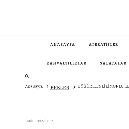
ANASAYFA
APERATİFLER
KAHVALTILIKLAR
SALATALAR
Ana sayfa
BÖĞÜRTLENLİ LİMONLU K
KEKLER
TARIH
01/09/2022