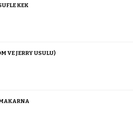
SUFLE KEK
OM VE JERRY USULU)
U MAKARNA