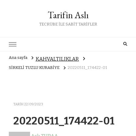
Tarifin Aslı
TECRÜBE İLE SABİT TARİFLER
Ana sayfa
KAHVALTILIKLAR
SİRKELİ TUZLU KURABİYE
20220511_174422-01
TARIH
22/09/2023
20220511_174422-01