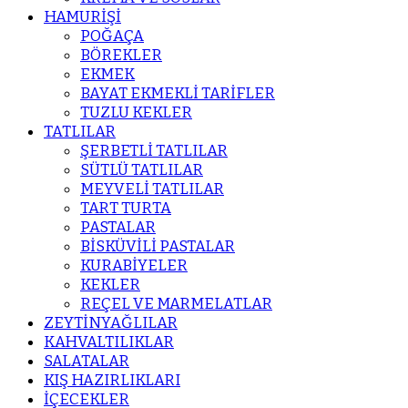
HAMURİŞİ
POĞAÇA
BÖREKLER
EKMEK
BAYAT EKMEKLİ TARİFLER
TUZLU KEKLER
TATLILAR
ŞERBETLİ TATLILAR
SÜTLÜ TATLILAR
MEYVELİ TATLILAR
TART TURTA
PASTALAR
BİSKÜVİLİ PASTALAR
KURABİYELER
KEKLER
REÇEL VE MARMELATLAR
ZEYTİNYAĞLILAR
KAHVALTILIKLAR
SALATALAR
KIŞ HAZIRLIKLARI
İÇECEKLER