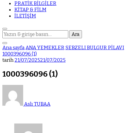
PRATİK BİLGİLER
KİTAP & FİLM
İLETİŞİM
Bir
şey
mi
Ana sayfa
ANA YEMEKLER
SEBZELI BULGUR PİLAVI
arıyorsunuz?
1000396096 (1)
tarih
21/07/2025
21/07/2025
1000396096 (1)
Aslı TUBAA