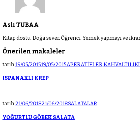
Aslı TUBAA
Kitap dostu. Doğa sever. Öğrenci. Yemek yapmayı ve ikram
Önerilen makaleler
tarih
19/05/2015
19/05/2015
APERATİFLER
KAHVALTILIK
ISPANAKLI KREP
tarih
21/06/2018
21/06/2018
SALATALAR
YOĞURTLU GÖBEK SALATA