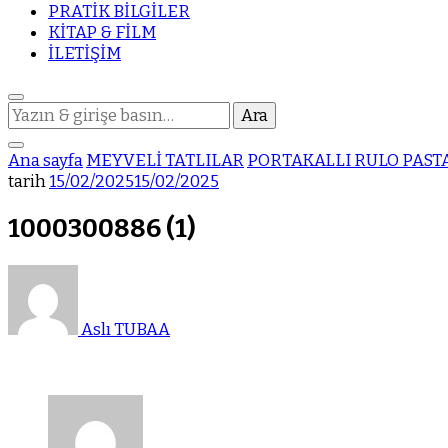
PRATİK BİLGİLER
KİTAP & FİLM
İLETİŞİM
Bir
şey
mi
Ana sayfa
MEYVELİ TATLILAR
PORTAKALLI RULO PAST
arıyorsunuz?
tarih
15/02/2025
15/02/2025
1000300886 (1)
Aslı TUBAA