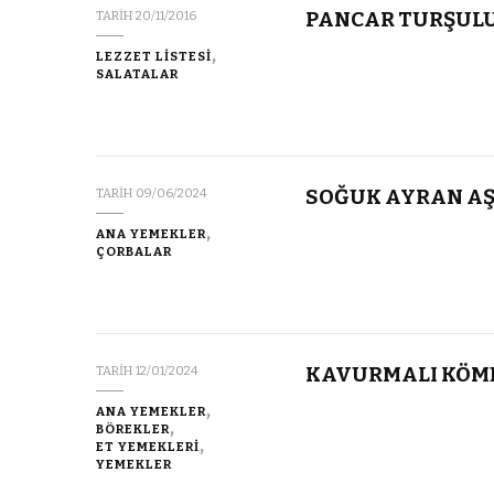
PANCAR TURŞULU
TARIH
20/11/2016
LEZZET LİSTESİ
SALATALAR
SOĞUK AYRAN AŞ
TARIH
09/06/2024
ANA YEMEKLER
ÇORBALAR
KAVURMALI KÖM
TARIH
12/01/2024
ANA YEMEKLER
BÖREKLER
ET YEMEKLERİ
YEMEKLER