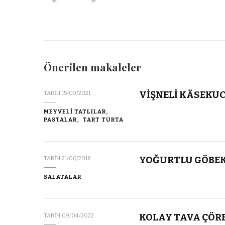
Önerilen makaleler
VİŞNELİ KÄSEKU
TARIH
15/09/2021
MEYVELİ TATLILAR
PASTALAR
TART TURTA
YOĞURTLU GÖBEK
TARIH
21/06/2018
SALATALAR
KOLAY TAVA ÇÖR
TARIH
09/04/2022