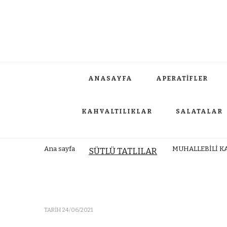
ANASAYFA
APERATİFLER
KAHVALTILIKLAR
SALATALAR
Ana sayfa
MUHALLEBİLİ K
SÜTLÜ TATLILAR
TARIH
24/06/2021