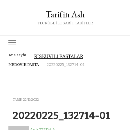
Tarifin Aslı
TECRÜBE İLE SABİT TARİFLER
Ana sayfa
BİSKÜVİLİ PASTALAR
MEDOVİK PASTA
20220225_132714-01
TARIH
22/11/2022
20220225_132714-01