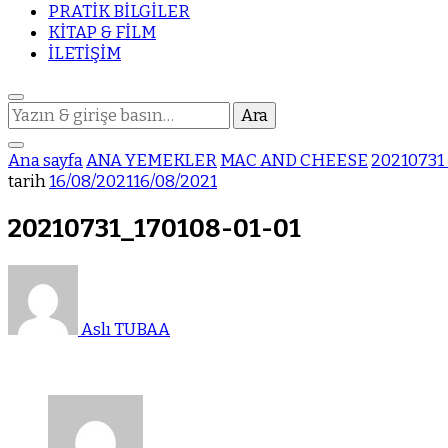
PRATİK BİLGİLER
KİTAP & FİLM
İLETİŞİM
Bir
şey
mi
Ana sayfa
ANA YEMEKLER
MAC AND CHEESE
20210731
arıyorsunuz?
tarih
16/08/2021
16/08/2021
20210731_170108-01-01
Aslı TUBAA