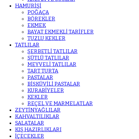
HAMURİŞİ
POĞAÇA
BÖREKLER
EKMEK
BAYAT EKMEKLİ TARİFLER
TUZLU KEKLER
TATLILAR
ŞERBETLİ TATLILAR
SÜTLÜ TATLILAR
MEYVELİ TATLILAR
TART TURTA
PASTALAR
BİSKÜVİLİ PASTALAR
KURABİYELER
KEKLER
REÇEL VE MARMELATLAR
ZEYTİNYAĞLILAR
KAHVALTILIKLAR
SALATALAR
KIŞ HAZIRLIKLARI
İÇECEKLER