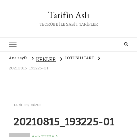
Tarifin Aslı
TECRÜBE İLE SABİT TARİFLER
Ana sayfa
LOTUSLU TART
KEKLER
20210815_193225-01
TARIH
25/08/2021
20210815_193225-01