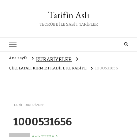
Tarifin Aslı
TECRÜBE İLE SABİT TARİFLER
Ana sayfa
KURABİYELER
ÇİKOLATALI KIRMIZI KADİFE KURABİYE
1000531656
TARIH
08/07/2026
1000531656