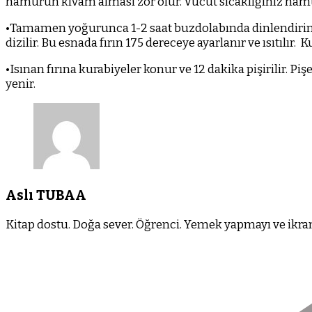
hamurun kıvam alması zor olur. Vücut sıcaklığınız hamur
•Tamamen yoğurunca 1-2 saat buzdolabında dinlendirin
dizilir. Bu esnada fırın 175 dereceye ayarlanır ve ısıtılır.
Ku
•Isınan fırına kurabiyeler konur ve 12 dakika pişirilir. Piş
yenir.
Aslı TUBAA
Kitap dostu. Doğa sever. Öğrenci. Yemek yapmayı ve ikram