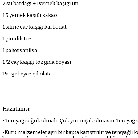
2 su bardağı +1 yemek kaşığı un
1.5 yemek kaşığı kakao
1 silme çay kaşığı karbonat
1 çimdik tuz
1 paket vanilya
1 /2 çay kaşığı toz gıda boyası
150 gr beyaz çikolata
Hazırlanışı:
• Tereyağ soğuk olmalı.
Çok yumuşak olmasın. Tereyağ ve 
•Kuru malzemeler ayrı bir kapta karıştırılır ve tereyağlı k