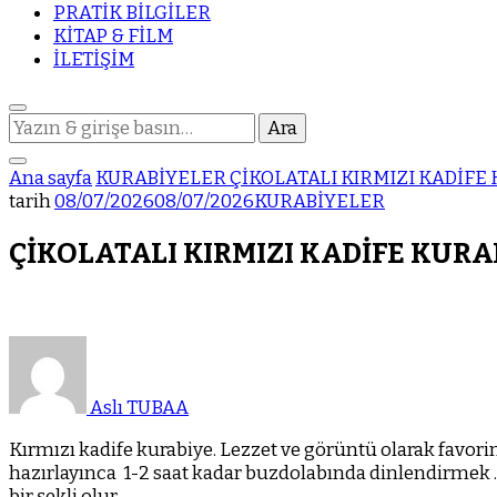
PRATİK BİLGİLER
KİTAP & FİLM
İLETİŞİM
Bir
şey
mi
Ana sayfa
KURABİYELER
ÇİKOLATALI KIRMIZI KADİFE
arıyorsunuz?
tarih
08/07/2026
08/07/2026
KURABİYELER
ÇİKOLATALI KIRMIZI KADİFE KURA
Aslı TUBAA
Kırmızı kadife kurabiye. Lezzet ve görüntü olarak favori
hazırlayınca
1-2 saat kadar buzdolabında dinlendirmek .
bir şekli olur.