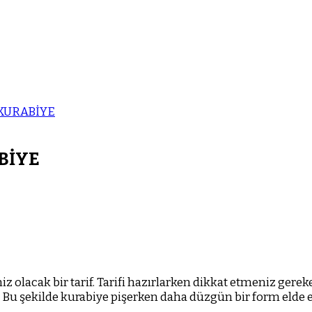
 KURABİYE
BİYE
niz olacak bir tarif. Tarifi hazırlarken dikkat etmeniz ge
 Bu şekilde kurabiye pişerken daha düzgün bir form elde et