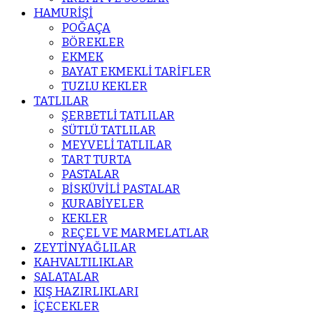
HAMURİŞİ
POĞAÇA
BÖREKLER
EKMEK
BAYAT EKMEKLİ TARİFLER
TUZLU KEKLER
TATLILAR
ŞERBETLİ TATLILAR
SÜTLÜ TATLILAR
MEYVELİ TATLILAR
TART TURTA
PASTALAR
BİSKÜVİLİ PASTALAR
KURABİYELER
KEKLER
REÇEL VE MARMELATLAR
ZEYTİNYAĞLILAR
KAHVALTILIKLAR
SALATALAR
KIŞ HAZIRLIKLARI
İÇECEKLER