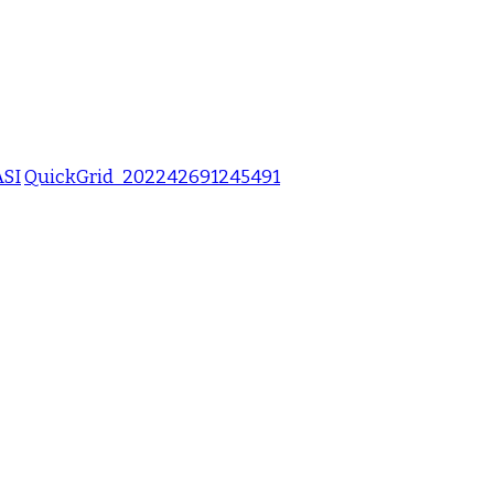
ASI
QuickGrid_202242691245491