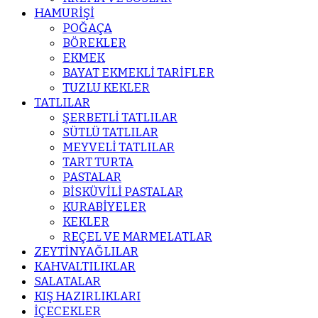
HAMURİŞİ
POĞAÇA
BÖREKLER
EKMEK
BAYAT EKMEKLİ TARİFLER
TUZLU KEKLER
TATLILAR
ŞERBETLİ TATLILAR
SÜTLÜ TATLILAR
MEYVELİ TATLILAR
TART TURTA
PASTALAR
BİSKÜVİLİ PASTALAR
KURABİYELER
KEKLER
REÇEL VE MARMELATLAR
ZEYTİNYAĞLILAR
KAHVALTILIKLAR
SALATALAR
KIŞ HAZIRLIKLARI
İÇECEKLER