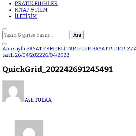
PRATİK BİLGİLER
KİTAP & FİLM
İLETİŞİM
Bir
şey
mi
Ana sayfa
BAYAT EKMEKLİ TARİFLER
BAYAT PİDE PİZZ
arıyorsunuz?
tarih
26/04/2022
26/04/2022
QuickGrid_202242691245491
Aslı TUBAA