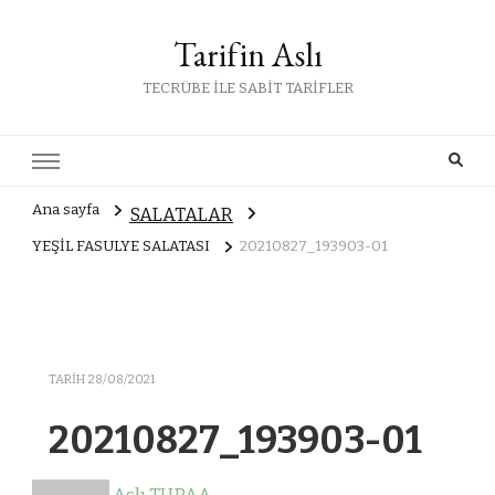
Tarifin Aslı
TECRÜBE İLE SABİT TARİFLER
Ana sayfa
SALATALAR
YEŞİL FASULYE SALATASI
20210827_193903-01
TARIH
28/08/2021
20210827_193903-01