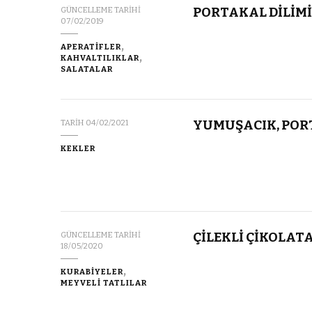
PORTAKAL DİLİMİ
GÜNCELLEME TARIHI
07/02/2019
APERATİFLER
KAHVALTILIKLAR
SALATALAR
YUMUŞACIK, POR
TARIH
04/02/2021
KEKLER
ÇİLEKLİ ÇİKOLAT
GÜNCELLEME TARIHI
18/05/2020
KURABİYELER
MEYVELİ TATLILAR